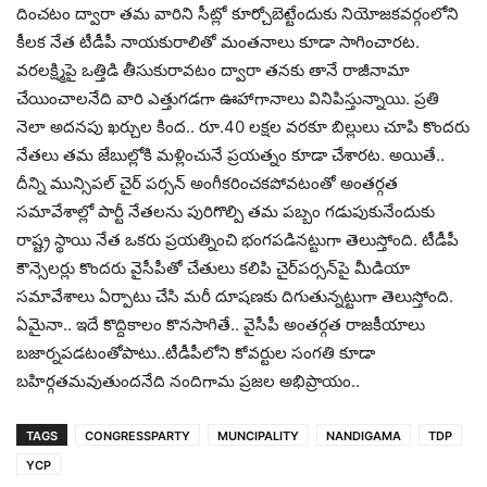
దించ‌టం ద్వారా త‌మ వారిని సీట్లో కూర్చోబెట్టేందుకు నియోజ‌క‌వ‌ర్గంలోని
కీలక నేత టీడీపీ నాయ‌కురాలితో మంత‌నాలు కూడా సాగించార‌ట‌.
వ‌ర‌ల‌క్ష్మిపై ఒత్తిడి తీసుకురావ‌టం ద్వారా త‌న‌కు తానే రాజీనామా
చేయించాల‌నేది వారి ఎత్తుగ‌డ‌గా ఊహాగానాలు వినిపిస్తున్నాయి. ప్ర‌తి
నెలా అద‌న‌పు ఖ‌ర్చుల కింద‌.. రూ.40 ల‌క్ష‌ల వ‌ర‌కూ బిల్లులు చూపి కొంద‌రు
నేత‌లు త‌మ జేబుల్లోకి మ‌ళ్లించునే ప్ర‌య‌త్నం కూడా చేశార‌ట‌. అయితే..
దీన్ని మున్సిప‌ల్ చైర్ ప‌ర్స‌న్ అంగీకరించ‌క‌పోవ‌టంతో అంత‌ర్గ‌త
స‌మావేశాల్లో పార్టీ నేత‌లను పురిగొల్పి త‌మ ప‌బ్బం గ‌డుపుకునేందుకు
రాష్ట్ర స్థాయి నేత ఒక‌రు ప్ర‌య‌త్నించి భంగ‌ప‌డిన‌ట్టుగా తెలుస్తోంది. టీడీపీ
కౌన్సెల‌ర్లు కొంద‌రు వైసీపీతో చేతులు క‌లిపి చైర్‌ప‌ర్స‌న్‌పై మీడియా
స‌మావేశాలు ఏర్పాటు చేసి మ‌రీ దూష‌ణ‌కు దిగుతున్న‌ట్టుగా తెలుస్తోంది.
ఏమైనా.. ఇదే కొద్దికాలం కొన‌సాగితే.. వైసీపీ అంత‌ర్గ‌త రాజ‌కీయాలు
బజార్న‌ప‌డ‌టంతోపాటు..టీడీపీలోని కోవ‌ర్టుల సంగ‌తి కూడా
బ‌హిర్గ‌త‌మ‌వుతుంద‌నేది నందిగామ ప్ర‌జ‌ల అభిప్రాయం..
TAGS
CONGRESSPARTY
MUNCIPALITY
NANDIGAMA
TDP
YCP