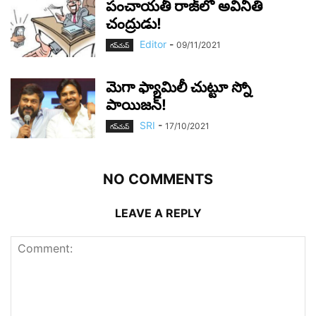
పంచాయ‌తీ రాజ్‌లో అవినీతి
చంద్రుడు!
Editor
-
09/11/2021
గ‌ప్‌చుప్
మెగా ఫ్యామిలీ చుట్టూ స్నో
పాయిజ‌న్‌!
SRI
-
17/10/2021
గ‌ప్‌చుప్
NO COMMENTS
LEAVE A REPLY