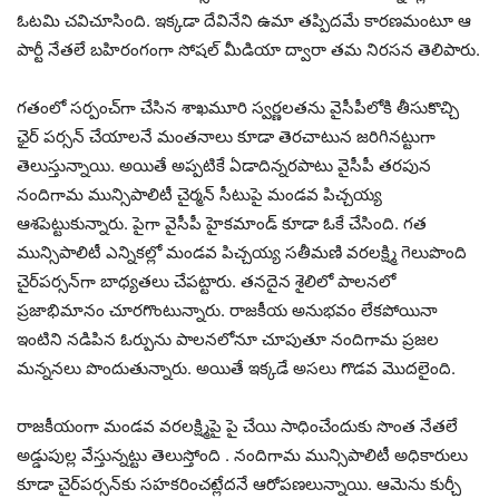
ఓట‌మి చ‌విచూసింది. ఇక్క‌డా దేవినేని ఉమా త‌ప్పిద‌మే కార‌ణ‌మంటూ ఆ
పార్టీ నేత‌లే బ‌హిరంగంగా సోష‌ల్ మీడియా ద్వారా త‌మ నిర‌స‌న తెలిపారు.
గ‌తంలో సర్పంచ్‌గా చేసిన శాఖ‌మూరి స్వ‌ర్ణ‌ల‌త‌ను వైసీపీలోకి తీసుకొచ్చి
ఛైర్ ప‌ర్స‌న్ చేయాల‌నే మంత‌నాలు కూడా తెర‌చాటున జ‌రిగిన‌ట్టుగా
తెలుస్తున్నాయి. అయితే అప్ప‌టికే ఏడాదిన్న‌ర‌పాటు వైసీపీ త‌రపున
నందిగామ మున్సిపాలిటీ చైర్మ‌న్ సీటుపై మండ‌వ పిచ్చ‌య్య
ఆశ‌పెట్టుకున్నారు. పైగా వైసీపీ హైక‌మాండ్ కూడా ఓకే చేసింది. గ‌త
మున్సిపాలిటీ ఎన్నిక‌ల్లో మండ‌వ పిచ్చ‌య్య స‌తీమ‌ణి వ‌ర‌ల‌క్ష్మి గెలుపొంది
చైర్‌ప‌ర్స‌న్‌గా బాధ్య‌త‌లు చేప‌ట్టారు. త‌న‌దైన శైలిలో పాల‌న‌లో
ప్ర‌జాభిమానం చూర‌గొంటున్నారు. రాజ‌కీయ అనుభ‌వం లేక‌పోయినా
ఇంటిని న‌డిపిన ఓర్పును పాల‌న‌లోనూ చూపుతూ నందిగామ ప్ర‌జ‌ల
మ‌న్న‌న‌లు పొందుతున్నారు. అయితే ఇక్క‌డే అస‌లు గొడ‌వ మొద‌లైంది.
రాజ‌కీయంగా మండ‌వ వ‌ర‌ల‌క్ష్మిపై పై చేయి సాధించేందుకు సొంత నేత‌లే
అడ్డుపుల్ల వేస్తున్న‌ట్టు తెలుస్తోంది . నందిగామ మున్సిపాలిటీ అధికారులు
కూడా చైర్‌ప‌ర్స‌న్‌కు స‌హ‌క‌రించ‌ట్లేద‌నే ఆరోప‌ణ‌లున్నాయి. ఆమెను కుర్చీ