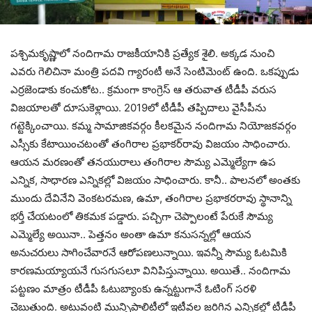
ప‌శ్చిమ‌కృష్ణాలో నందిగామ రాజ‌కీయానికి ప్ర‌త్యేక శైలి. అక్క‌డ నుంచి
ఎవ‌రు గెలిచినా మంత్రి ప‌ద‌వి గ్యారంటీ అనే సెంటిమెంట్ ఉంది. ఒక‌ప్పుడు
ఎర్ర‌జెండాకు కంచుకోట‌.. క్ర‌మంగా కాంగ్రెస్ ఆ త‌రువాత టీడీపీ వ‌రుస
విజ‌యాల‌తో దూసుకెళ్లాయి. 2019లో టీడీపీ త‌ప్పిదాలు వైసీపీను
గ‌ట్టెక్కించాయి. క‌మ్మ సామాజిక‌వ‌ర్గం కీల‌క‌మైన నందిగామ నియోజ‌క‌వ‌ర్గం
ఎస్సీకు కేటాయించ‌టంతో తంగిరాల ప్ర‌భాక‌ర్‌రావు విజ‌యం సాధించారు.
ఆయ‌న మ‌ర‌ణంతో త‌న‌యురాలు తంగిరాల సౌమ్య ఎమ్మెల్యేగా ఉప
ఎన్నిక‌, సాధార‌ణ ఎన్నిక‌ల్లో విజ‌యం సాధించారు. కానీ.. పాల‌న‌లో అంత‌కు
ముందు దేవినేని వెంక‌ట‌ర‌మ‌ణ‌, ఉమా, తంగిరాల ప్ర‌భాక‌రరావు స్థానాన్ని
భ‌ర్తీ చేయ‌టంలో తిక‌మ‌క ప‌డ్డారు. ప‌చ్చిగా చెప్పాలంటే పేరుకే సౌమ్య
ఎమ్మెల్యే అయినా.. పెత్త‌నం అంతా ఉమా క‌నుస‌న్న‌ల్లో ఆయ‌న
అనుచ‌రులు సాగించేవార‌నే ఆరోప‌ణ‌లున్నాయి. ఇవ‌న్నీ సౌమ్య ఓట‌మికి
కార‌ణ‌మ‌య్యాయ‌నే గుస‌గుస‌లూ వినిపిస్తున్నాయి. అయితే.. నందిగామ
ప‌ట్ట‌ణం మాత్రం టీడీపీ ఓటుబ్యాంకు ఉన్న‌ట్టుగానే ఓటింగ్ స‌ర‌ళి
చెబుతుంది. అటువంటి మున్సిపాలిటీలో ఇటీవ‌ల జ‌రిగిన ఎన్నిక‌ల్లో టీడీపీ