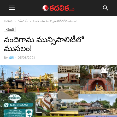
Home
గ‌ప్‌చుప్
నందిగామ మున్సిపాలిటీలో ముస‌లం!
గ‌ప్‌చుప్
నందిగామ మున్సిపాలిటీలో
ముస‌లం!
By
SRI
-
05/08/2021