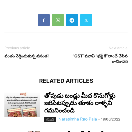
Previous article
Next article
పంతం నెగ్గించుకున్న వ‌సంత‌!
“GST”మూవీ “ఫస్ట్ కీ”లాంచ్ చేసిన
కాటికాపరి
RELATED ARTICLES
తోపుడు బండ్లు మీద కొనుగోళ్లు
జరిపేటప్పుడు తూకం రాళ్ళని
గమనించండి
Narasimha Rao Pala
-
19/06/2022
గ‌ప్‌చుప్