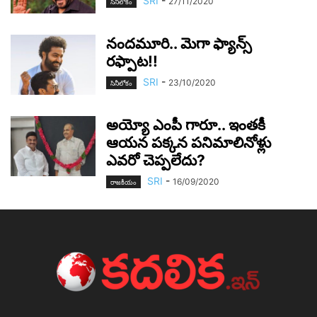
SRI
-
27/11/2020
సినీలోకం
నంద‌మూరి.. మెగా ఫ్యాన్స్
ర‌ఫ్పాట‌!!
SRI
-
23/10/2020
సినీలోకం
అయ్యో ఎంపీ గారూ.. ఇంత‌కీ
ఆయ‌న‌ ప‌క్క‌న ప‌నిమాలినోళ్లు
ఎవ‌రో చెప్ప‌లేదు?
SRI
-
16/09/2020
రాజ‌కీయం