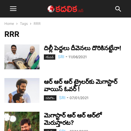
Home
Tags
RRR
RRR
దిల్లీ పెద్ద‌లు దీవెన‌లు దొరికిన‌ట్టేనా!
SRI
-
11/06/2021
గ‌ప్‌చుప్
ఆర్ ఆర్ ఆర్ ట్రైల‌ర్‌కు మెగాస్టార్
వాయిస్ ఓవ‌ర్ !
SRI
-
07/01/2021
సినీలోకం
మెగాస్టార్ ఆర్ ఆర్ ఆర్‌లో
మెరుస్తార‌ట‌?