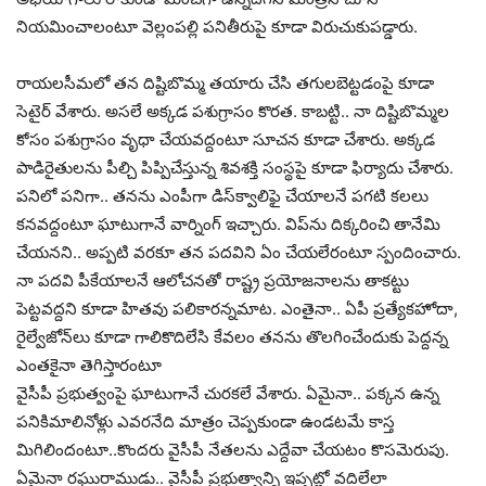
నియ‌మించాలంటూ వెల్లంప‌ల్లి ప‌నితీరుపై కూడా విరుచుకుప‌డ్డారు.
రాయ‌ల‌సీమ‌లో త‌న దిష్టిబొమ్మ త‌యారు చేసి త‌గుల‌బెట్ట‌డంపై కూడా
సెటైర్ వేశారు. అస‌లే అక్క‌డ ప‌శుగ్రాసం కొర‌త‌. కాబ‌ట్టి.. నా దిష్టిబొమ్మ‌ల
కోసం ప‌శుగ్రాసం వృధా చేయ‌వ‌ద్దంటూ సూచ‌న కూడా చేశారు. అక్క‌డ
పాడిరైతుల‌ను పీల్చి పిప్పిచేస్తున్న శివశ‌క్తి సంస్థ‌పై కూడా ఫిర్యాదు చేశారు.
ప‌నిలో ప‌నిగా.. త‌న‌ను ఎంపీగా డిస్‌క్వాలిఫై చేయాల‌నే ప‌గ‌టి క‌ల‌లు
క‌న‌వ‌ద్దంటూ ఘాటుగానే వార్నింగ్ ఇచ్చారు. విప్‌ను దిక్క‌రించి తానేమి
చేయ‌న‌ని.. అప్ప‌టి వ‌ర‌కూ త‌న ప‌ద‌విని ఏం చేయ‌లేరంటూ స్పందించారు.
నా ప‌ద‌వి పీకేయాల‌నే ఆలోచ‌న‌తో రాష్ట్ర ప్ర‌యోజ‌నాల‌ను తాక‌ట్టు
పెట్ట‌వ‌ద్ద‌ని కూడా హిత‌వు ప‌లికార‌న్న‌మాట‌. ఎంతైనా.. ఏపీ ప్ర‌త్యేక‌హోదా,
రైల్వేజోన్‌లు కూడా గాలికొదిలేసి కేవ‌లం త‌న‌ను తొల‌గించేందుకు పెద్ద‌న్న
ఎంత‌కైనా తెగిస్తారంటూ
వైసీపీ ప్ర‌భుత్వంపై ఘాటుగానే చుర‌క‌లే వేశారు. ఏమైనా.. ప‌క్క‌న ఉన్న
ప‌నికిమాలినోళ్లు ఎవ‌ర‌నేది మాత్రం చెప్ప‌కుండా ఉండ‌ట‌మే కాస్త
మిగిలిందంటూ..కొంద‌రు వైసీపీ నేత‌ల‌ను ఎద్దేవా చేయ‌టం కొస‌మెరుపు.
ఏమైనా ర‌ఘురాముడు.. వైసీపీ ప్ర‌భుత్వాన్ని ఇప్ప‌ట్లో వ‌దిలేలా