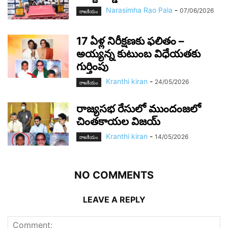
Narasimha Rao Pala
-
07/06/2026
రాజ‌కీయం
17 ఏళ్ల నిరీక్షణకు ఫలితం –
అయ్యన్న కుటుంబ విధేయతకు
గుర్తింపు
Kranthi kiran
-
24/05/2026
రాజ‌కీయం
రాజ్యసభ రేసులో ముందంజలో
చింతకాయల విజయ్
Kranthi kiran
-
14/05/2026
రాజ‌కీయం
NO COMMENTS
LEAVE A REPLY