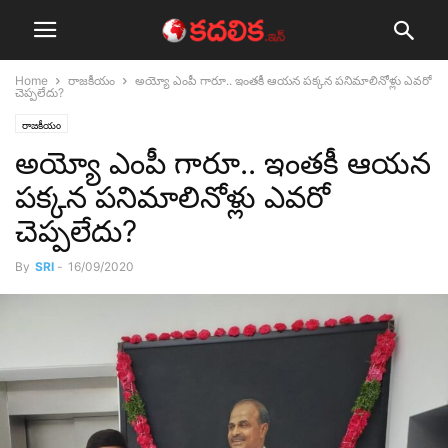
Home
రాజ‌కీయం
అయ్యో ఎంపీ గారూ.. ఇంత‌కీ ఆయ‌న‌ ప‌క్క‌న ప‌నిమాలినోళ్లు ఎవ‌రో
చెప్ప‌లేదు?
రాజ‌కీయం
అయ్యో ఎంపీ గారూ.. ఇంత‌కీ ఆయ‌న‌
ప‌క్క‌న ప‌నిమాలినోళ్లు ఎవ‌రో
చెప్ప‌లేదు?
By
SRI
-
16/09/2020