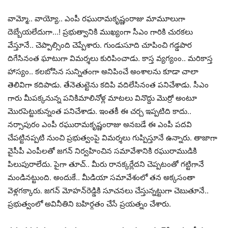
వామ్మో.. వాయ్యో.. ఎంపీ ర‌ఘురామ‌కృష్ణంరాజు మామూలుగా
దెబ్బేయ‌లేదుగా…! ప్ర‌భుత్వానికి ముఖ్యంగా సీఎం గారికి చుర‌క‌లు
వేస్తూనే.. చెప్పాల్సింది చెప్పేశారు. గుండుసూది చూపించి గ‌డ్డ‌పార
దిగేసినంత ఘాటుగా విమ‌ర్శ‌లు కురిపించాడు. కాస్త వ్య‌గ్యంం.. మ‌రికాస్త
హాస్యం.. క‌ల‌బోసిన సున్నితంగా అనిపించే అంశాల‌ను కూడా చాలా
తెలివిగా క‌దిపాడు. తేనెతుట్టెను క‌దిపి వ‌దిలేసినంత ప‌నిచేశాడు. సీఎం
గారు మీప‌క్క‌నున్న ప‌నికిమాలినోళ్ల మాట‌లు వినొద్దు మొర్రో అంటూ
మొర‌పెట్టుకున్నంత ప‌నిచేశాడు. ఇంత‌కీ ఈ చ‌ర్చ ఇప్ప‌టిది కాదు..
న‌ర్సాపురం ఎంపీ ర‌ఘురామ‌కృష్ణంరాజు అన‌బడే ఈ ఎంపీ ప‌ద‌వి
చేప‌ట్టిన‌ప్ప‌టి నుంచి ప్ర‌భుత్వంపై విమ‌ర్శ‌లు గుప్పిస్తూనే ఉన్నారు. తాజాగా
వైసీపీ ఎంపీల‌తో జ‌గ‌న్ నిర్వ‌హించిన స‌మావేశానికి ర‌ఘురాముడికి
పిలుపురాలేదు. పైగా తూచ్‌.. మీరు రానక్క‌ర్లేద‌ని చెప్ప‌టంతో గ‌ట్టిగానే
మండిన‌ట్టుంది. అందుకే.. మీడియా స‌మావేశంలో త‌న అక్క‌సంతా
వెళ్ల‌గ‌క్కారు. జ‌గ‌న్ మోహ‌న్‌రెడ్డికి సూచ‌న‌లు చేస్తున్న‌ట్టుగా చెబుతూనే..
ప్ర‌భుత్వంలో అవినీతిని బ‌హిర్గ‌తం చేసే ప్ర‌య‌త్నం చేశారు.