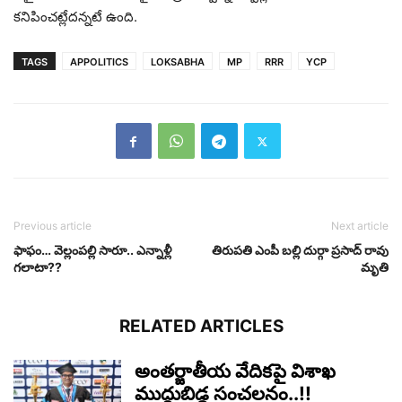
క‌నిపించ‌ట్లేద‌న్న‌టే ఉంది.
TAGS
APPOLITICS
LOKSABHA
MP
RRR
YCP
Previous article
Next article
ఫాఫం… వెల్లంప‌ల్లి సారూ.. ఎన్నాళ్లీ
తిరుపతి ఎంపీ బల్లి దుర్గా ప్రసాద్ రావు
గ‌లాటా??
మృతి
RELATED ARTICLES
అంతర్జాతీయ వేదికపై విశాఖ
ముద్దుబిడ్డ సంచలనం..!!