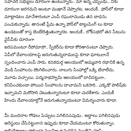
స‌హ‌చ‌ర స‌భ్యులు దూరంగా ఉంటున్నారు.. మా అన్న చెప్పిండు.. నీకు
దూరంగా జ‌ర‌గ‌మ‌ని అంటూ ముఖానే చెప్పార‌ట‌. అందుకే.. ఫోన్‌లో కూడా
మాట్లాడ‌టం మానేశారంటూ ఎంపీ ర‌ఘురాముడు త‌న బాధ‌ను
పంచుకున్నాడు. తానంటే ప్రేమ ఉన్నా ఫోన్‌లో ట్యాంపింగ్ లు కూడా
ఉండ‌టంతో కాస్త బెంబేలెత్తుతున్నార‌ట‌. అందుకే.. లోక్‌స‌భ‌లో త‌న సీటును
వైసీపీకు దూరంగా
జ‌ర‌ప‌మంటూ రేపోమాపో.. స్పీక‌ర్‌ను కూడా కోర‌తానంటూ చెప్పారు.
ఏపీలో దేవాల‌యాల‌పై జ‌రుగుతున్న‌దాడుల‌పై కూడా ఘాటుగానే
స్పందించారు ఎంపీ సారు. క‌న‌క‌దుర్గ ఆల‌యంలో అమ్మ‌వారి ర‌థానికి ఉన్న
వెండి సింహాల‌ను దొంగిలించారు. నాలుగు సింహాల్లో ఒక్కి టిరాలేదు.
మూడు వ‌చ్చాయి. ప‌ద్మ‌నాభ‌స్వామి ఆల‌యంలో దాచిన‌ట్టుగా..
కనిపించ‌కుండా పోయిన సింహాల‌ను దాచామ‌ని ఒక‌సారి.. ఎక్క‌డో పాలిష్‌కు
ఇచ్చామ‌ని మ‌రోసారి చెబుతున్నారంటూ కూడా చుర‌కేశారు. ఎందుకీ
హిందు దేవాల‌యాల్లోనే జ‌రుగుతున్నాయంటూ విమ‌ర్శించారు కూడా.
మీ మందిరాల గోడ‌‌లు పెచ్చులు ప‌గిలిన‌పపుడు.. అద్దాలు ప‌గిలిన‌పుడు
అరెస్టులు చేసిన‌ట్టుగాన ఇప్పుడు కూడా చేయ‌మంటూ కోరుతున్నాం.
అభియోగాలు రాకుండా మంచిగా ఉన్న‌ద‌గిన మంత్రిని చూసి