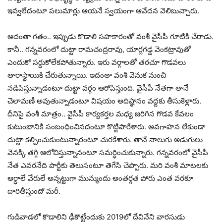
ఇవ్వ‌లేదంటూ ప‌లుమార్లు ఆయ‌నే స్వ‌యంగా ఆవేద‌న వెలిబుచ్చారు.
అదంతా గ‌తం.. ఇప్పుడు కొడాలి స‌హ‌కారంతో వంశీ వైసీపీ గూటికి చేరాడు.
కానీ.. గ‌న్న‌వ‌రంలో దుట్టా రామ‌చంద్ర‌రావు, యార్ల‌గ‌డ్డ వెంక‌ట్రావుతో
ఎందుకో స‌ర్దుకోలేక‌పోతున్నారు. ఇరు వ‌ర్గాల‌తో త‌రచూ గొడ‌వ‌లు
తారాస్థాయికి చేరుతున్నాయి. ఇదంతా వంశీ వెనుక నుంచి
న‌డిపిస్తున్నాడంటూ దుట్టా వ‌ర్గం ఆరోపిస్తుంది. వైసీపీ నేత‌గా తానే
చెలామ‌ణీ అవుతున్నాడంటూ విష‌యం అదిష్ఠానం వ‌ద్ద‌కు తీసుకెళ్లారు.
దీనిపై వంశీ మాత్రం.. వైసీపీ కార్య‌క‌ర్త‌ల మ‌ధ్య జ‌రిగిన గొడ‌వ కేవ‌లం
కుటుంబానికి సంబంధించిన‌దంటూ కొట్టిపారేశారు. అవ‌గాహ‌న లేకుండా
దుట్టా క‌ల్పించుకుంటున్నారంటూ చుర‌కేశారు. తానే నాలుగు అడుగులు
వెన‌క్కి త‌గ్గి ఆలోచిస్తున్నానంటూ స‌మ‌ర్ధించుకున్నారు. గ‌న్న‌వ‌రంలో వైసీపీ
నేత ఎవ‌ర‌నేది పార్టీకు తెలుసంటూ తెగేసి చెప్పారు. మ‌రి వంశీ మాట‌ల‌కు
అర్ధాలే వేరులే అన్న‌ట్టుగా మున్ముందు అంత‌ర్గ‌త పోరు ఎంత వ‌ర‌కూ
దారితీస్తుందో మ‌రీ.
గుడివాడ‌లో కొడాలిని ఢీకొట్టేందుకు 2019లో దేవినేని వార‌సుడు