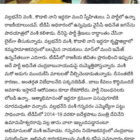
వ‌ల్ల‌భ‌నేని వంశీ.. కొడాలి నాని ఇద్ద‌రూ మంచి స్నేహితులు. ఏ పార్టీలో ఉన్నా
రాజ‌కీయాలుండ‌వ్‌. టీడీపీ అధికారంలో ఉన్న‌పుడు వైసీపీ అధినేత జ‌గ‌న్‌ను
పాద‌‌యాత్ర‌లో వంశీ క‌లిశాడు. దీనిపై పార్టీ శ్రేణులు రాద్దాంతం చేసినా
లైట్‌గా తీసుకున్నాడు. వ‌ల్ల‌భ‌నేని వంశీ, కొడాలి నాని ఇద్ద‌రూ కృష్ణాజిల్లాలో
క‌మ్మ‌సామాజిక‌వ‌ర్గంలో బ‌ల‌మైన నాయ‌కులు. మాస్‌లో మంచి ఇమేజ్
ఉన్న‌నేత‌లుగా ఎదిగారు. టీడీపీలో రాజ‌కీయ జీవితం ప్రారంభించి ఇప్పుడు
అదే పార్టీ అధినేత చంద్ర‌బాబునాయుడుపై దుమ్మెత్తిపోస్తున్నారు. వంశీ
మ‌రో అడుగు ముందుకేసి మాట‌ల‌తో చీల్చిచెండాడుతున్నాడు. దీనంత‌టికి
కార‌ణం.. అంత‌ర్గ‌త విబేధాల‌నేది ప‌క్క‌న‌బెడితే.. బాబు కేవలం కొద్దిమందికే
అవ‌కాశం ఇస్తార‌నే ఆరోప‌ణ‌లు కూడా లేక‌పోలేదు. పార్టీ నిబంధ‌న‌ల‌కు
లోబ‌డి ఉన్నా.. ఆత్మాభిమానంతో ఇద్ద‌రూ క్ర‌మంగా ప‌సుపుగూటికి
దూర‌మ‌వుతూ వ‌చ్చారు. వ‌ల్ల‌భ‌నేని వంశీ గ‌న్న‌వ‌రం ఎమ్మెల్యేగా ప‌ట్టు
సాధించారు. టీడీపీలో 2014-19 వ‌ర‌కూ ఐదేళ్ల‌పాటు మంత్రి దేవినేని
ఉమామ‌హేశ్వ‌ర‌రావు వ‌ల్ల తాను చాలా ఇబ్బందిప‌డ్డానంటూ
అభిమానుల‌తో వంశీ అనేవాడ‌ట‌. గన్న‌వ‌రం నియోజ‌క‌వ‌ర్గంలో చంద్ర‌బాబు
ప‌ర్య‌టించినా, అభివృద్ధి కార్య‌క్ర‌మాలున్న వంశీ కు క‌నీస స‌మాచారం కూడా