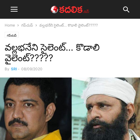
Home
గ‌ప్‌చుప్
వ‌ల్ల‌భ‌నేని సైలెంట్‌… కొడాలి వైలెంట్‌?????
గ‌ప్‌చుప్
వ‌ల్ల‌భ‌నేని సైలెంట్‌… కొడాలి
వైలెంట్‌?????
By
SRI
-
08/09/2020