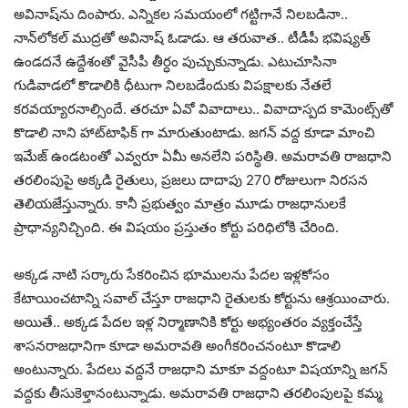
అవినాష్‌ను దింపారు. ఎన్నిక‌ల స‌మ‌యంలో గ‌ట్టిగానే నిల‌బ‌డినా..
నాన్‌లోకల్ ముద్ర‌తో అవినాష్ ఓడాడు. ఆ త‌రువాత‌.. టీడీపీ భ‌విష్య‌త్
ఉండ‌ద‌నే ఉద్దేశంతో వైసీపీ తీర్ధం పుచ్చుకున్నాడు. ఎటుచూసినా
గుడివాడ‌లో కొడాలికి ధీటుగా నిల‌బ‌డేందుకు విప‌క్షాల‌కు నేత‌లే
క‌ర‌వ‌య్యార‌నాల్సిందే. త‌ర‌చూ ఏవో వివాదాలు.. వివాదాస్ప‌ద కామెంట్స్‌తో
కొడాలి నాని హాట్‌టాఫిక్ గా మారుతుంటాడు. జ‌గ‌న్ వ‌ద్ద కూడా మాంచి
ఇమేజ్ ఉండ‌టంతో ఎవ్వ‌రూ ఏమీ అన‌లేని ప‌రిస్థితి. అమ‌రావ‌తి రాజ‌ధాని
త‌ర‌లింపుపై అక్క‌డి రైతులు, ప్ర‌జ‌లు దాదాపు 270 రోజులుగా నిర‌స‌న
తెలియ‌జేస్తున్నారు. కానీ ప్ర‌భుత్వం మాత్రం మూడు రాజ‌ధానుల‌కే
ప్రాధాన్య‌నిచ్చింది. ఈ విష‌యం ప్ర‌స్తుతం కోర్టు ప‌రిధిలోకి చేరింది.
అక్క‌డ నాటి స‌ర్కారు సేక‌రించిన భూముల‌ను పేద‌ల ఇళ్ల‌కోసం
కేటాయించ‌టాన్ని స‌వాల్ చేస్తూ రాజ‌ధాని రైతుల‌కు కోర్టును ఆశ్రయించారు.
అయితే.. అక్క‌డ పేద‌ల ఇళ్ల నిర్మాణానికి కోర్టు అభ్యంత‌రం వ్య‌క్తంచేస్తే
శాస‌న‌రాజ‌ధానిగా కూడా అమ‌రావ‌తి అంగీక‌రించ‌నంటూ కొడాలి
అంటున్నారు. పేద‌లు వ‌ద్ద‌నే రాజ‌ధాని మాకూ వ‌ద్దంటూ విష‌యాన్ని జ‌గ‌న్
వ‌ద్ద‌కు తీసుకెళ్తానంటున్నాడు. అమ‌రావ‌తి రాజ‌ధాని త‌ర‌లింపుల‌పై క‌మ్మ