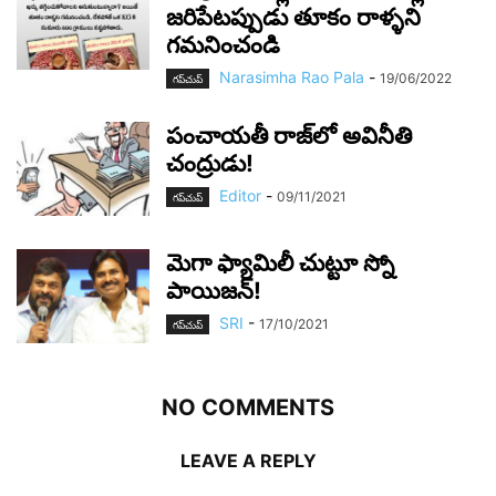
జరిపేటప్పుడు తూకం రాళ్ళని
గమనించండి
Narasimha Rao Pala
-
19/06/2022
గ‌ప్‌చుప్
పంచాయ‌తీ రాజ్‌లో అవినీతి
చంద్రుడు!
Editor
-
09/11/2021
గ‌ప్‌చుప్
మెగా ఫ్యామిలీ చుట్టూ స్నో
పాయిజ‌న్‌!
SRI
-
17/10/2021
గ‌ప్‌చుప్
NO COMMENTS
LEAVE A REPLY