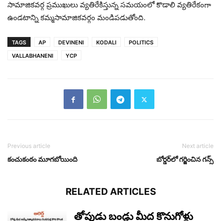
సామాజిక‌వ‌ర్గ ప్ర‌ముఖులు వ్య‌తిరేకిస్తున్న స‌మ‌యంలో కొడాలి వ్య‌తిరేకంగా
ఉండ‌టాన్ని క‌మ్మ‌సామాజిక‌వ‌ర్గం మండిప‌డుతోంది.
TAGS
AP
DEVINENI
KODALI
POLITICS
VALLABHANENI
YCP
Previous article
Next article
కంచుకంఠం మూగ‌బోయింది
బోర్డ‌ర్‌లో గ‌ర్జించిన గ‌న్స్‌
RELATED ARTICLES
తోపుడు బండ్లు మీద కొనుగోళ్లు