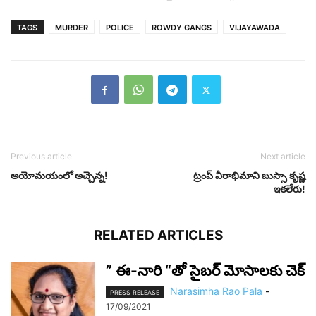
TAGS
MURDER
POLICE
ROWDY GANGS
VIJAYAWADA
Previous article
Next article
అయోమ‌యంలో అచ్చెన్న!
ట్రంప్ వీరాభిమాని బుస్సా కృష్ణ
ఇకలేరు!
RELATED ARTICLES
” ఈ-నారి “తో సైబర్ మోసాలకు చెక్
Narasimha Rao Pala
-
PRESS RELEASE
17/09/2021