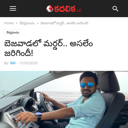
Home
నేర‌ప్ర‌పంచం
బెజ‌వాడ‌లో మ‌ర్డ‌ర్‌.. అస‌లేం జ‌రిగిందీ!
నేర‌ప్ర‌పంచం
బెజ‌వాడ‌లో మ‌ర్డ‌ర్‌.. అస‌లేం
జ‌రిగిందీ!
By
SRI
-
11/10/2020