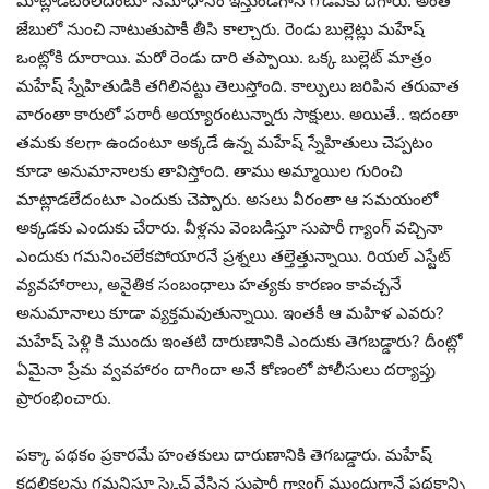
మాట్లాడ‌టంలేదంటూ స‌మాధానం ఇస్తుండ‌గానే గొడ‌వ‌కు దిగారు. అంతే
జేబులో నుంచి నాటుతుపాకీ తీసి కాల్చారు. రెండు బుల్లెట్లు మ‌హేష్
ఒంట్లోకి దూరాయి. మ‌రో రెండు దారి త‌ప్పాయి. ఒక్క బుల్లెట్ మాత్రం
మ‌హేష్ స్నేహితుడికి త‌గిలిన‌ట్టు తెలుస్తోంది. కాల్పులు జ‌రిపిన త‌రువాత
వారంతా కారులో ప‌రారీ అయ్యారంటున్నారు సాక్షులు. అయితే.. ఇదంతా
త‌మ‌కు క‌ల‌గా ఉందంటూ అక్క‌డే ఉన్న మ‌హేష్ స్నేహితులు చెప్ప‌టం
కూడా అనుమానాల‌కు తావిస్తోంది. తాము అమ్మాయిల గురించి
మాట్లాడ‌లేదంటూ ఎందుకు చెప్పారు. అస‌లు వీరంతా ఆ స‌మ‌యంలో
అక్క‌డ‌కు ఎందుకు చేరారు. వీళ్ల‌ను వెంబ‌డిస్తూ సుపారీ గ్యాంగ్ వ‌చ్చినా
ఎందుకు గ‌మ‌నించ‌లేక‌పోయార‌నే ప్ర‌శ్న‌లు త‌ల్తెత్తున్నాయి. రియ‌ల్ ఎస్టేట్
వ్య‌వ‌హారాలు, అనైతిక సంబంధాలు హ‌త్య‌కు కార‌ణం కావ‌చ్చ‌నే
అనుమానాలు కూడా వ్య‌క్త‌మ‌వుతున్నాయి. ఇంత‌కీ ఆ మ‌హిళ ఎవ‌రు?
మ‌హేష్ పెళ్లి కి ముందు ఇంత‌టి దారుణానికి ఎందుకు తెగ‌బ‌డ్డారు? దీంట్లో
ఏమైనా ప్రేమ వ్వ‌వ‌హారం దాగిందా అనే కోణంలో పోలీసులు ద‌ర్యాప్తు
ప్రారంభించారు.
ప‌క్కా ప‌థ‌కం ప్ర‌కార‌మే హంత‌కులు దారుణానికి తెగ‌బ‌డ్డారు. మ‌హేష్
క‌ద‌లిక‌ల‌ను గ‌మ‌నిస్తూ స్కెచ్ వేసిన సుపారీ గ్యాంగ్ ముందుగానే ప‌థ‌కాన్ని