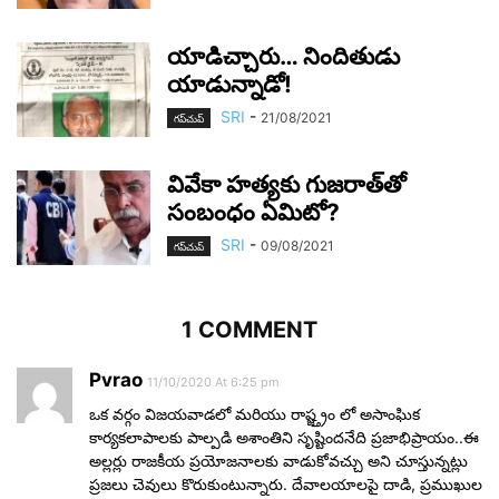
యాడిచ్చారు… నిందితుడు
యాడున్నాడో!
SRI
-
21/08/2021
గ‌ప్‌చుప్
వివేకా హ‌త్య‌కు గుజ‌రాత్‌తో
సంబంధం ఏమిటో?
SRI
-
09/08/2021
గ‌ప్‌చుప్
1 COMMENT
Pvrao
11/10/2020 At 6:25 pm
ఒక వర్గం విజయవాడలో మరియు రాష్జ్త్రం లో అసాంఘిక
కార్యకలాపాలకు పాల్పడి అశాంతిని సృష్టిందనేది ప్రజాభిప్రాయం..ఈ
అల్లర్లు రాజకీయ ప్రయోజనాలకు వాడుకోవచ్చు అని చూస్తున్నట్లు
ప్రజలు చెవులు కొరుకుంటున్నారు. దేవాలయాలపై దాడి, ప్రముఖుల