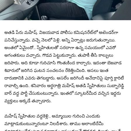
అత‌డి పేరు మ‌హేష్‌. విజ‌య‌వాడ పోలీసు క‌మిష‌న‌రేట్‌లో అటెండ‌ర్‌గా
ప‌నిచేస్తున్నాడు. వ‌చ్చె నెల‌లో పెళ్లి. అన్ని ఏర్పాట్లు జ‌రుగుతున్నాయి.
అంత‌లో ఏమైందో.. స్నేహితుల‌తో స‌ర‌దాగా ఉన్న స‌మ‌యంలో ఎవ‌రో
అగంత‌కులు వ‌చ్చారు. గొడ‌వ పెట్టుకున్నారు. తుపాకీ తీసి కాల్పులు
జ‌రిపారు. అది కూడా గురిచూసి గొంతుకింద కాల్చారు. ఇదంతా బెజ‌వాడ
శివారులో జ‌రిగిన ఘ‌ట‌న సంచ‌ల‌నం రేకెత్తించింది. అస‌లు ఇంత
దారుణానికి ఎవ‌రు తెగ‌బ‌డ్డారు. అస‌లేం జ‌రిగిందీ అనేదానిపై పూర్తి క్లారిటీ
రావాల్సి ఉంది. శ‌నివారం అర్ధ‌రాత్రి మ‌హేష్ అత‌డి స్నేహితులు సుబ్బారెడ్డి
బార్ వ‌ద్ద పార్టీ చేసుకుంటున్నారు. ఇంత‌లో స్కూట‌ర్‌మీద వ‌చ్చిన ఇద్ద‌రు
వ్య‌క్తులు అక్క‌డే త‌చ్చాడారు.
మ‌హేష్ స్నేహితుల వ‌ద్ద‌కెళ్లి.. అమ్మాయిల గురించి ఎందుకు
మాట్లాడుకుంటున్నారంటూ నిల‌దీశారు. తాము అలాంటిదేమీ