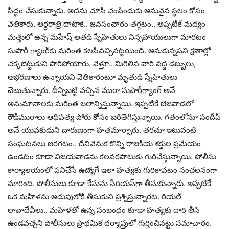
సిద్ధం చేసుకున్నారు. అద‌ను చూసి చంపేందుకు అనువైన స్థ‌లం కోసం
వెతికారు. అర్ధ‌రాత్రి దాటాక‌.. జ‌న‌సంచారం త‌గ్గ‌టం.. అప్ప‌టికే మ‌ద్యం
మ‌త్తులో ఉన్న మ‌హేష్ అత‌డి స్నేహితులు నిస్స‌హాయులుగా మార‌టం
సుపారీ గ్యాంగ్‌కు మ‌రింత క‌ల‌సివ‌చ్చిన‌ట్ట‌యింది. అనుకున్న‌ప‌ని క్ష‌ణాల్లో
చ‌క్క‌బెట్టుకుని పారిపోయారు. వెళ్తూ.. మిగిలిన వారి వ‌ద్ద డ‌బ్బులు,
ఆభ‌ర‌ణాలు ఉన్నాయ‌ని వెతికారంటూ మృతుడి స్నేహితులు
చెబుతున్నారు. దీన్నిబ‌ట్టి వ‌చ్చిన ముఠా సుపారీగ్యాంగ్ అనే
అనుమానాల‌కు మ‌రింత బ‌లాన్నిస్తున్నాయి. ఇప్ప‌టికే బెజ‌వాడ‌లో
రౌడీముఠాలు ఆధిప‌త్య పోరు కోసం బ‌రితెగిస్తున్నాయి. గ‌తంలోనూ సందీప్
అనే యువ‌కుడుని దారుణంగా హ‌త‌మార్చారు. త‌ర‌చూ ఇటువంటి
సంఘ‌ట‌న‌లు జ‌ర‌గ‌టం.. దీనివెనుక కొన్ని రాజ‌కీయ శ‌క్తుల ప్ర‌మేయం
ఉండ‌టం కూడా విజ‌య‌వాడ‌ను క‌ల‌వ‌ర‌పాటుకు గురిచేస్తున్నాయి. పోలీసు
కార్యాల‌యంలో ప‌నిచేసే ఉద్యోగే ఇలా హ‌త్య‌కు గురికావ‌టం సంచ‌ల‌నంగా
మారింది. పోలీసులు కూడా కేసును సీరియ‌స్‌గా తీసుకున్నారు. ఇప్ప‌టికే
ఒక మ‌హిళ‌ను అదుపులోకి తీసుకుని ప్ర‌శ్నిస్తున్నార‌ట‌. రియ‌ల్
లావాదేవీలు.. మ‌హిళ‌తో ఉన్న సంబంధం కూడా హ‌త్య‌కు దారి తీసి
ఉండ‌వ‌చ్చ‌ని పోలీసులు ప్రాథ‌మిక ద‌ర్యాప్తులో గుర్తించిన‌ట్టు స‌మాచారం.