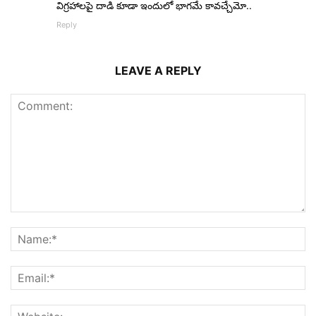
విగ్రహాలపై దాడి కూడా ఇందులో భాగమే కావచ్చేమో..
Reply
LEAVE A REPLY