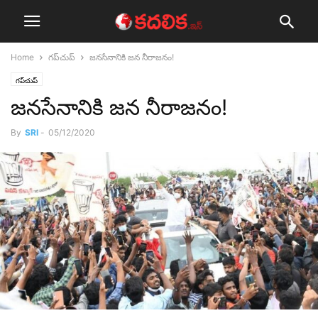
Home
గ‌ప్‌చుప్
జ‌న‌సేనానికి జ‌న నీరాజ‌నం!
గ‌ప్‌చుప్
జ‌న‌సేనానికి జ‌న నీరాజ‌నం!
By
SRI
-
05/12/2020