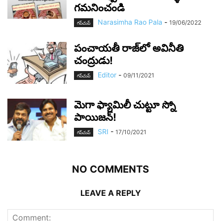
గమనించండి
Narasimha Rao Pala
-
19/06/2022
గ‌ప్‌చుప్
పంచాయ‌తీ రాజ్‌లో అవినీతి
చంద్రుడు!
Editor
-
09/11/2021
గ‌ప్‌చుప్
మెగా ఫ్యామిలీ చుట్టూ స్నో
పాయిజ‌న్‌!
SRI
-
17/10/2021
గ‌ప్‌చుప్
NO COMMENTS
LEAVE A REPLY