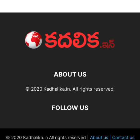
ABOUT US
© 2020 Kadhalika.in. All rights reserved.
FOLLOW US
© 2020 Kadhalika.in All rights reserved |
About us |
Contact us