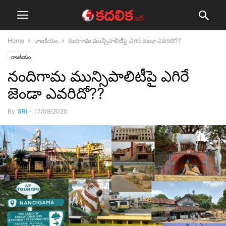
Home
రాజ‌కీయం
నందిగామ మున్సిపాలిటీపై ఎగిరే జెండా ఎవ‌రిదో??
రాజ‌కీయం
నందిగామ మున్సిపాలిటీపై ఎగిరే
జెండా ఎవ‌రిదో??
By
SRI
-
17/09/2020