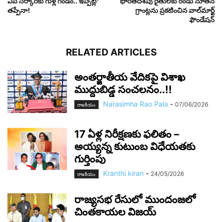
ఏపీ స‌ర్కార్‌కు గుళ్ల గండం.. ఇప్ప‌ట్లో
భారతదేశపు రైతులకు రెండు నూతన
త‌ప్పేనా!
గ్రాంట్లను ప్రకటించిన వాల్‌మార్ట్‌
ఫౌండేషన్‌
RELATED ARTICLES
అంతర్జాతీయ వేదికపై విశాఖ
ముద్దుబిడ్డ సంచలనం..!!
Narasimha Rao Pala
-
07/06/2026
రాజ‌కీయం
17 ఏళ్ల నిరీక్షణకు ఫలితం –
అయ్యన్న కుటుంబ విధేయతకు
గుర్తింపు
Kranthi kiran
-
24/05/2026
రాజ‌కీయం
రాజ్యసభ రేసులో ముందంజలో
చింతకాయల విజయ్