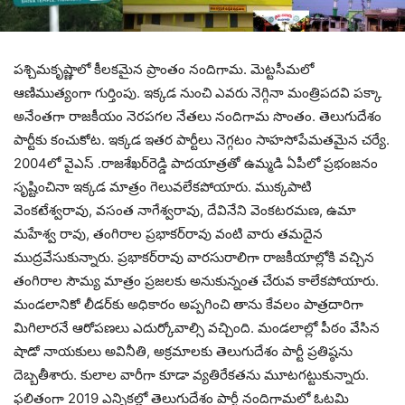
ప‌శ్చిమ‌కృష్ణాలో కీల‌క‌మైన ప్రాంతం నందిగామ‌. మెట్ట‌సీమ‌లో
ఆణిముత్యంగా గుర్తింపు. ఇక్క‌డ నుంచి ఎవ‌రు నెగ్గినా మంత్రిప‌ద‌వి ప‌క్కా
అనేంత‌గా రాజ‌కీయం నెర‌ప‌గ‌ల నేత‌లు నందిగామ సొంతం. తెలుగుదేశం
పార్టీకు కంచుకోట‌. ఇక్క‌డ ఇత‌ర పార్టీలు నెగ్గటం సాహ‌సోపేమ‌త‌మైన చ‌ర్యే.
2004లో వైఎస్ .రాజ‌శేఖ‌ర్‌రెడ్డి పాద‌యాత్ర‌తో ఉమ్మ‌డి ఏపీలో ప్ర‌భంజ‌నం
సృష్టించినా ఇక్క‌డ మాత్రం గెలువ‌లేక‌పోయారు. ముక్క‌పాటి
వెంక‌టేశ్వ‌రావు, వ‌సంత నాగేశ్వ‌రావు, దేవినేని వెంక‌ట‌ర‌మ‌ణ‌, ఉమా
మహేశ్వ ‌రావు, తంగిరాల ప్ర‌భాక‌ర్‌రావు వంటి వారు త‌మ‌దైన
ముద్ర‌వేసుకున్నారు. ప్ర‌భాక‌ర్‌రావు వార‌సురాలిగా రాజ‌కీయాల్లోకి వ‌చ్చిన
తంగిరాల సౌమ్య మాత్రం ప్ర‌జల‌కు అనుకున్నంత చేరువ కాలేక‌పోయారు.
మండ‌లానికో లీడ‌ర్‌కు అధికారం అప్ప‌గించి తాను కేవ‌లం పాత్ర‌దారిగా
మిగిలార‌నే ఆరోప‌ణ‌లు ఎదుర్కోవాల్సి వ‌చ్చింది. మండ‌లాల్లో పీఠం వేసిన
షాడో నాయ‌కులు అవినీతి, అక్ర‌మాల‌కు తెలుగుదేశం పార్టీ ప్ర‌తిష్ఠ‌ను
దెబ్బ‌తీశారు. కులాల వారీగా కూడా వ్య‌తిరేక‌త‌ను మూట‌గ‌ట్టుకున్నారు.
ఫ‌లితంగా 2019 ఎన్నిక‌ల్లో తెలుగుదేశం పార్టీ నందిగామ‌లో ఓట‌మి