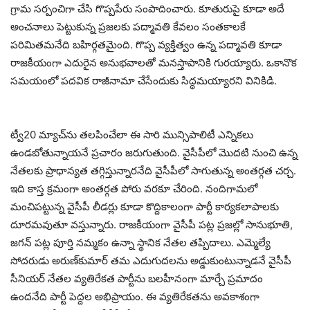
గ్రామ స‌ర్పంచిగా చేసి గొప్పపేరు సంపాదించారు. కూతురుపై కూడా అదే
అంచ‌నాలు పెట్టుకున్న ప్ర‌జ‌ల‌కు ప‌ద్మావ‌తి కేవ‌లం సంత‌కాల‌కే
ప‌రిమిత‌మ‌నేది బ‌హిర్గ‌త‌మైంది. గొప్ప వ్య‌క్తిత్వం ఉన్న ప‌ద్మావ‌తి కూడా
రాజ‌కీయంగా ఎదురైన అనుభ‌వాల‌తో మ‌న‌స్తాపానికి గుర‌య్యారు. ఒకానొక
స‌మ‌యంలో ప‌ద‌విక రాజీనామా చేసేందుకు సిద్ధ‌మ‌య్యార‌ని వినికిడి.
ట్వీ20 మ్యాచ్‌ను త‌ల‌పించేలా ఈ సారి మున్సిపాలిటీ ఎన్నిక‌లు
ఉండ‌బోతున్నాయ‌నే ప్ర‌చారం జ‌రుగుతుంది. వైసీపీలో మొద‌టి నుంచి ఉన్న
నేత‌ల‌కు ప్రాధాన్య‌త త‌గ్గిస్తున్నార‌నేది వైసీపీలో సాగుతున్న అంత‌ర్గ‌త చ‌ర్చ‌.
ఇది కాస్త క్ర‌మంగా అంత‌ర్గ‌త పోరు వ‌ర‌కూ చేరింది. నందిగామ‌లో
మంచిప‌ట్టున్న వైసీపీ లీడ‌ర్లు కూడా కొద్దికాలంగా పార్టీ కార్య‌క‌లాపాల‌కు
దూర‌మ‌వుతూ వ‌స్తున్నారు. రాజ‌కీయంగా వైసీపీ ప‌ట్ల ప్ర‌జ‌ల్లో సానుభూతి,
జ‌గ‌న్ ప‌ట్ల పూర్తి న‌మ్మ‌కం ఉన్నా స్థానిక నేత‌ల త‌ప్పిదాలు. ఎమ్మెల్యే
సోద‌రుడు అరుణ్‌కుమార్ త‌మ ఎదుగుద‌ల‌ను అడ్డుకుంటున్నాడ‌నే వైసీపీ
సీనియ‌ర్ నేత‌ల వ్య‌తిరేక‌త పార్టీను బ‌ల‌హీనంగా మార్చే ప్ర‌మాదం
ఉంద‌నేది పార్టీ పెద్ద‌ల అభిప్రాయం. ఈ వ్య‌తిరేక‌త‌ను అవ‌కాశంగా