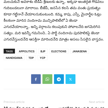
మ‌ల‌చుకునే అవ‌కాశం టీడీపీ శ్రేణుల‌కు ఉన్నా.. అక్క‌డా అంత‌ర్గ‌త గొడ‌వ‌లు
గుదిబండ‌లుగా మారాయి. బీజేపీ, జ‌న‌సేన క‌ల‌సి త‌మ వంతు ప్ర‌య‌త్నం
కూడా గ‌ట్టిగానే చేయాల‌నుకుంటుంది. క‌మ్మ‌, కాపు, ఎస్సీ, మైనార్టీల ఓట్లు
కీల‌కంగా మారిన నందిగామ మున్సిపాలిటీలో ఏ జెండా
ఎగుర‌వేయాల‌న్నా.. అన్ని వ‌ర్గాల‌ను క‌లుపుకుని పోవాల‌నేది జ‌గ‌మెరిగిన
స‌త్యం. మ‌రి ఇవ‌న్నీ గ‌మ‌నించి.. ఏ పార్టీ నందిగామ పుర‌పాలిక‌పై జెండా
ఎగుర‌వేస్తుంద‌నేది ఆస‌క్తిగా మారింద‌నేది మాత్రం అస‌లు సిస‌లైన వాస్త‌వం.
TAGS
APPOLITICS
BJP
ELECTIONS
JANASENA
NANDIGAMA
TDP
YCP
Previous article
Next article